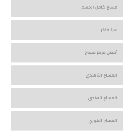
مساج كامل الجسم
سبا فاخر
أفضل مركز مساج
المساج التايلندي
المساج الهندي
المساج الكوري