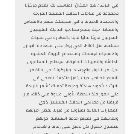
في البرشاء هو المكان المناسب لك. يقدم مركزنا
مجموعة من علاجات التدليك الفلبينية المريحة
والمجددة للحيوية والتي ستجعلك تشعر بالانتعاش
والنشاط، حيث يتمتع معالجو التدليك الفلبينيون
المدربون تدريبًا عاليًا لدينا بالمهارة في تقنيات
مختلفة، مثل Hilot، الذي يركز على استعادة التوازن
والانسجام لجسمك. باستخدام الزيوت العشبية
الدافئة والتمرينات الدقيقة، سيتخلص المعالجون
لدينا من التوتر والإجهاد، ويتركونك في حالة من
النعيم الخالص، حيث يتميز منتجعنا الصحي في
البرشاء بأجواء هادئة ومرحبة تجعلك تشعر بالراحة
على الفور منذ اللحظة الأولى. علاوة على ذلك، فإن
فريقنا من معالجي التدليك الفلبينيين ذوي
المهارات العالية يميزوننا عن غيرنا. بفضل خبرتهم
وتفانيهم في تقديم خدمة استثنائية، فإنهم
يضمنون حصول كل عميل على رعاية واهتمام