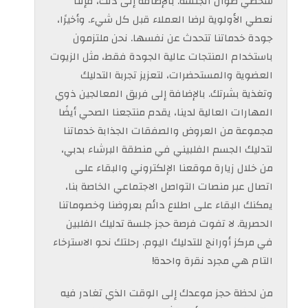
شخصي طوال الجلسة. بالإضافة إلى ذلك، فإننا
نعطي الأولوية لرضا العملاء قبل كل شيء. وأخيرًا،
جودة خدماتنا تتحدث عن نفسها. نحن ملتزمون
باستخدام المنتجات عالية الجودة فقط، مثل الزيوت
العضوية والمستحضرات، لتعزيز تجربة التدليك
وتغذية بشرتك. بالإضافة إلى فريق المعالجين ذوي
المهارات العالية لدينا، يقدم منتجعنا الصحي أيضًا
مجموعة من العروض والصفقات الجذابة خدماتنا
لتدليك الجسم الفلبيني في منطقة البرشاء بدبي،
من خلال زيارة موقعنا الإلكتروني والبقاء على
اتصال عبر منصات التواصل الاجتماعي الخاصة بنا،
يمكنك البقاء على اطلاع دائم بعروضنا وخصوماتنا
الحصرية. لا تفوت فرصة حجز جلسة تدليك الفلبين
في مركز أورانج للتدليك اليوم. رحلتك نحو الاسترخاء
التام هي مجرد نقرة واحدة!
من لحظة حجز موعدك إلى الوقت الذي تغادر فيه