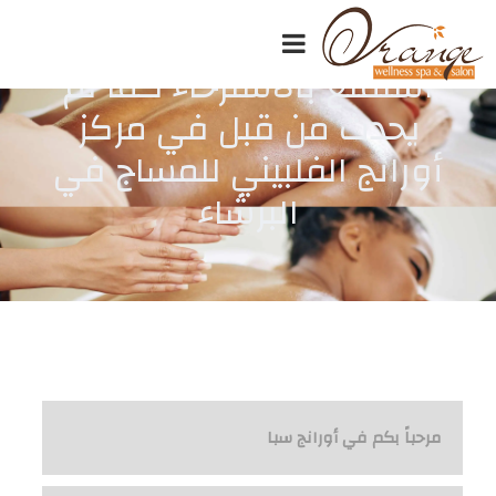
استمتع بالاسترخاء كما لم
يحدث من قبل في مركز
أورانج الفلبيني للمساج في
البرشاء
مرحباً بكم في أورانج سبا