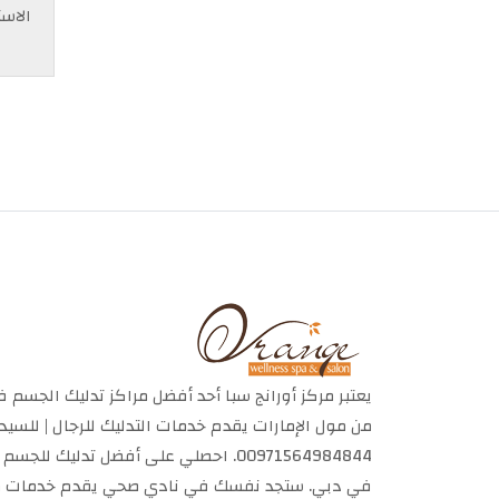
الاست
يعتبر مركز أورانج سبا أحد أفضل مراكز تدليك الجسم 
من مول الإمارات يقدم خدمات التدليك للرجال | للس
00971564984844. احصلي على أفضل تدليك للج
في دبي. ستجد نفسك في نادي صحي يقدم خدمات م