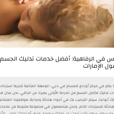
 في الرفاهية: أفضل خدمات تدليك الجسم با
ل الإمارات
ا بكم في مركز أورانج للمساج في دبي، الوجهة المثالية لتجربة استرخاء لا 
ت تدليك لكامل الجسم من الدرجة الأولى يميزنا عن الباقي. نحن نبذل 
 أبوابنا، سيتم الترحيب بك في أجواء هادئة وجذابة. موظفونا المتفانو
 هادئة للاسترخاء التام، ونحن متخصصون في مجموعة متنوعة من علاجات 
د سواء. سواء كنت تبحث عن تدليك سويدي مريح، أو تدليك علاجي للأنسج