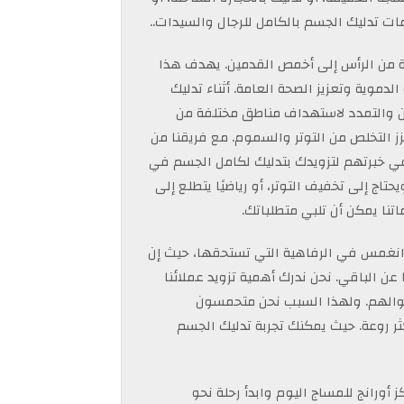
ت تدليك الجسم بالكامل للرجال والسيدات..
ة من الرأس إلى أخمص القدمين. يهدف هذا
لدموية وتعزيز الصحة العامة. أثناء تدليك
ن والتمدد لاستهداف مناطق مختلفة من
ز التخلص من التوتر والسموم. مع فريقنا من
في خبرتهم لتزويدك بتدليك لكامل الجسم في
تاج إلى تخفيف التوتر، أو رياضيًا يتطلع إلى
تنا يمكن أن تلبي متطلباتك.
 وانغمس في الرفاهية التي تستحقها، حيث إن
عن الباقي. نحن ندرك أهمية تزويد عملائنا
أموالهم. ولهذا السبب نحن متحمسون
ثر روعة. حيث يمكنك تجربة تدليك الجسم
 أورانج للمساج اليوم وابدأ رحلة نحو