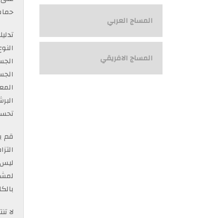
حمام
المساج العربي
تدلي
النوع
المساج الافريقي
الجس
الجسم
المع
البرش
تحسين
قم بز
التزا
ليس 
لمشا
بالكامل م
لا تن