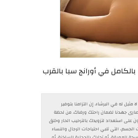
لكامل في أورانج سبا بالقرب
مثيل له في البرشاء. إن التزامنا بتوفير
قصارى جهدنا لضمان راحتك ورضاك. من لحظة
ن على استعداد لتزويدك بالترحيب الحار وخلق
الجسم، التي تلبي احتياجات الرجال والنساء
ة العميقة، أو تدليك بالحجارة الساخنة، أو