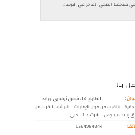
ي منتجعنا الصحي الفاخر في البرشاء.
ل بنا
وان :
الطابق 14، شقق أيفوري جراند
دقية - بالقرب من مول الإمارات - البرشاء بالقرب من
إيليت بيبلوس - البرشاء 1 - دبي
تف:
0564984844