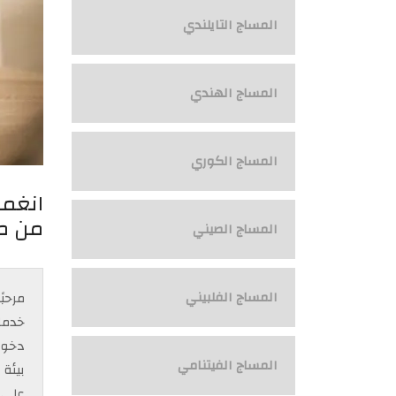
المساج التايلندي
المساج الهندي
المساج الكوري
انغمس
من مو
المساج الصيني
المساج الفلبيني
مرحبً
خدما
دخولك
المساج الفيتنامي
بيئة
على ح