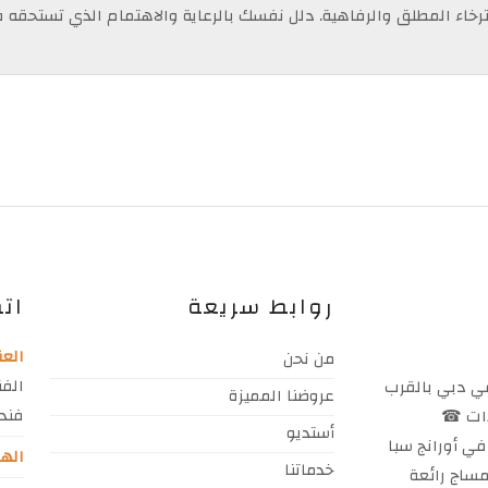
رخاء المطلق والرفاهية. دلل نفسك بالرعاية والاهتمام الذي تستحقه ف
روابط سريعة
اتص
العن
من نحن
الفن
في دبي بالقرب
عروضنا المميزة
فندق 
يدات ☎
أستديو
سم في أورانج سبا
الها
خدماتنا
ساج رائعة