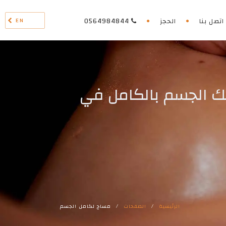
EN
اتصل بنا
الحجز
0564984844
ليك الجسم بالكامل في
الرئيسية
/
الصفحات
/
مساج لكامل الجسم