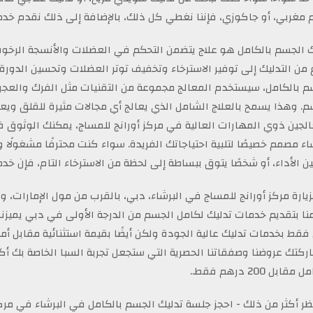
 مغربي، أو جاكوزي، فإننا نغطي كل ذلك، بالإضافة إلى ذلك نقدم خدما
ك الجسم بالكامل هو علاج يتضمن التحكم في العضلات والأنسجة الرخو
 من التدليك إلى توفير الاسترخاء وتخفيف توتر العضلات وتحسين الدورة ا
م بالكامل، سيستخدم المعالج مجموعة من التقنيات مثل الفرك والعج
. وهذا يسمح بالعلاج الشامل الذي يعالج أي مجالات مثيرة للقلق ويعز
الجين ذوي المهارات العالية في مركز أورانج للمساج، يمكنك الوثوق 
اء مصمم خصيصًا لتلبية احتياجاتك الفريدة. سواء كنت محترفًا مشغولًا ويح
 الأداء، أو شخصًا يتوق ببساطة إلى لحظة من الاسترخاء التام، فإن خدما
يارة مركز أورانج للمساج في البرشاء، دبي، بالقرب من مول الإمارات،
منا بتقديم خدمات تدليك لكامل الجسم من الدرجة الأولى في دبي يميزنا 
فقط بخدمات تدليك عالية الجودة ولكن أيضًا بقيمة استثنائية مقابل 
ركتك عروضنا وصفقاتنا الحصرية التي ستجعل تجربة السبا الخاصة بك أك
قابل 200 درهم فقط..
تظر أكثر من ذلك - احجز جلسة تدليك الجسم بالكامل في البرشاء في مركز