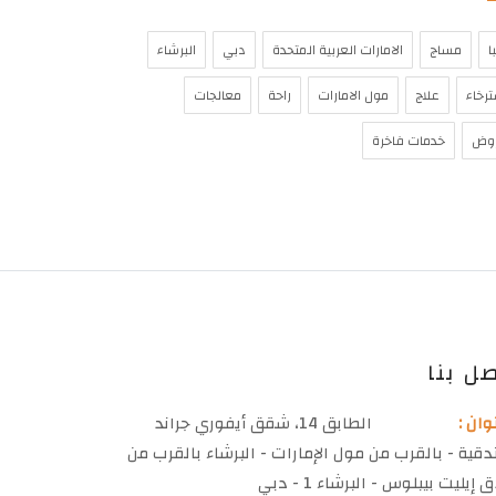
ا
مساج
الامارات العربية المتحدة
دبي
البرشاء
رخاء
علاج
مول الامارات
راحة
معالجات
وض
خدمات فاخرة
ل بنا
وان :
الطابق 14، شقق أيفوري جراند
دقية - بالقرب من مول الإمارات - البرشاء بالقرب من
إيليت بيبلوس - البرشاء 1 - دبي