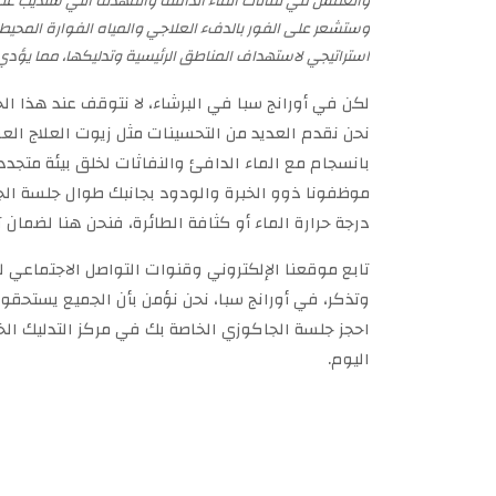
وانغمس في نفاثات الماء الدافئة والمهدئة التي ستذيب على
وستشعر على الفور بالدفء العلاجي والمياه الفوارة المحيطة
استراتيجي لاستهداف المناطق الرئيسية وتدليكها، مما يؤدي إ
لكن في أورانج سبا في البرشاء، لا نتوقف عند هذا الح
نحن نقدم العديد من التحسينات مثل زيوت العلاج العط
بانسجام مع الماء الدافئ والنفاثات لخلق بيئة متج
موظفونا ذوو الخبرة والودود بجانبك طوال جلسة ال
درجة حرارة الماء أو كثافة الطائرة، فنحن هنا لضمان
تابع موقعنا الإلكتروني وقنوات التواصل الاجتماعي 
وتذكر، في أورانج سبا، نحن نؤمن بأن الجميع يستحقون 
احجز جلسة الجاكوزي الخاصة بك في مركز التدليك الخاص
اليوم.