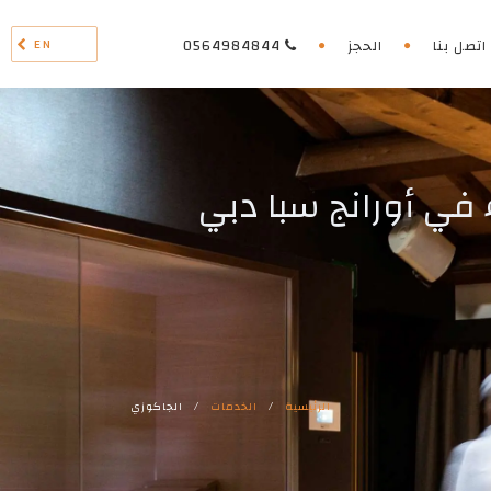
EN
اتصل بنا
الحجز
0564984844
 في أورانج سبا دبي
الرئيسية
/
الخدمات
/
الجاكوزي