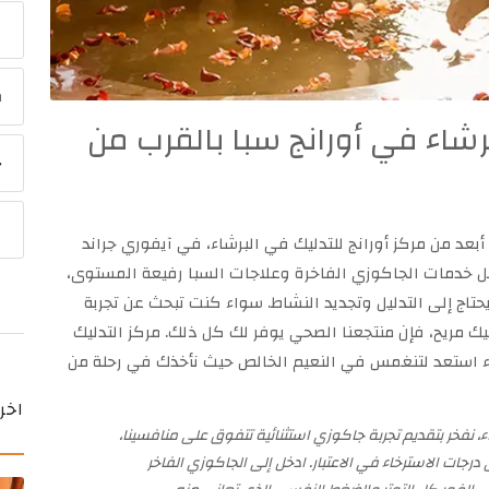
ا
م
اء في أورانج سبا بالقرب من
ج
ا
أبعد من مركز أورانج للتدليك في البرشاء، في آيفوري جراند
ل خدمات الجاكوزي الفاخرة وعلاجات السبا رفيعة المستوى،
تاج إلى التدليل وتجديد النشاط. سواء كنت تبحث عن تجربة
ك مريح، فإن منتجعنا الصحي يوفر لك كل ذلك. مركز التدليك
اء استعد لتنغمس في النعيم الخالص حيث نأخذك في رحلة من
اخر
واقع في فندق 4 نجوم في البرشاء، نفخر بتقديم تجربة جاكوزي استثنائية تتفوق على منافسينا،
جات الاسترخاء في الاعتبار. ادخل إلى الجاكوزي الفاخر