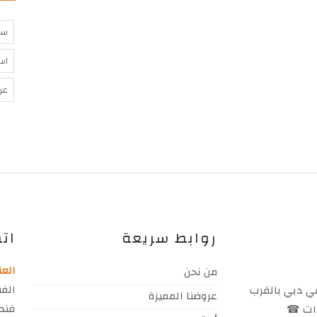
سب
است
عر
روابط سريعة
اتص
العن
من نحن
الفن
في دبي بالقرب
عروضنا المميزة
فندق 
يدات ☎