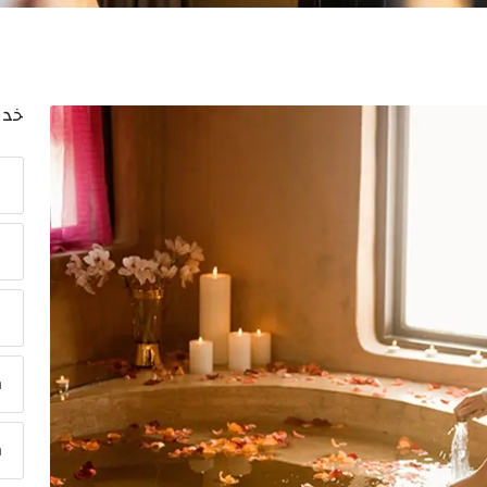
خدم
ا
ا
ا
م
م