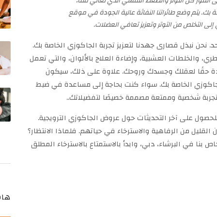
 الفور كل التوتر والضغط النفسي الذي تعاني منه،
 بك. يتم وضع طائراتنا النفاثة عالية الجودة في موقع
لى التخلص من التوتر وتعزيز تعافي العضلات.
د. نحن نبذل قصارى جهدنا لتعزيز تجربة الجاكوزي الخاصة بك.
ري، والخلطات العشبية، وإضاءة العلاج بالألوان، والتي تعمل
ددة حقًا لعقلك وجسدك وروحك. علاوة على ذلك، سيكون
جاكوزي الخاصة بك. سواء كنت بحاجة إلى مساعدة في ضبط
 تجربة شخصية وممتعة مصممة خصيصًا لتفضيلاتك..
للحصول على آخر التحديثات حول عروض الجاكوزي الترويجية.
القليل من الرفاهية والاسترخاء في حياتهم. فلماذا الانتظار؟
 بنا في البرشاء، دبي، وابدأ بالاستمتاع بالاسترخاء المطلق
هاش